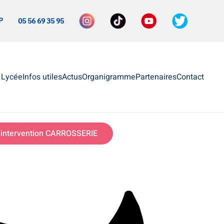
P
05 56 69 35 95
e Lycée
Infos utiles
Actus
Organigramme
Partenaires
Contact
intervention CARROSSERIE