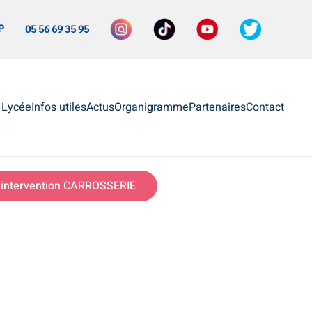
P
05 56 69 35 95
e Lycée
Infos utiles
Actus
Organigramme
Partenaires
Contact
intervention CARROSSERIE