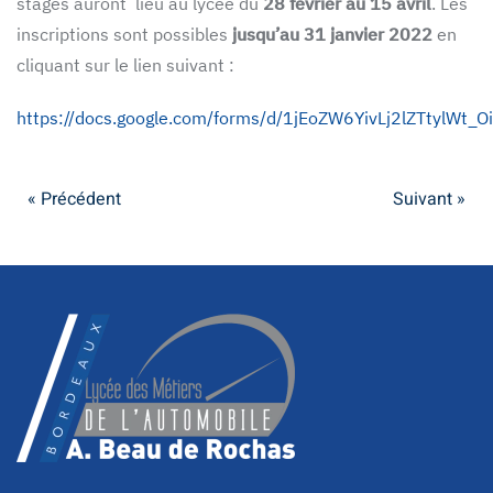
stages auront lieu au lycée du
28 février au 15 avril
. Les
inscriptions sont possibles
jusqu’au 31 janvier 2022
en
cliquant sur le lien suivant :
https://docs.google.com/forms/d/1jEoZW6YivLj2lZTtylWt
« Précédent
Suivant »