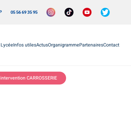
P
05 56 69 35 95
e Lycée
Infos utiles
Actus
Organigramme
Partenaires
Contact
intervention CARROSSERIE