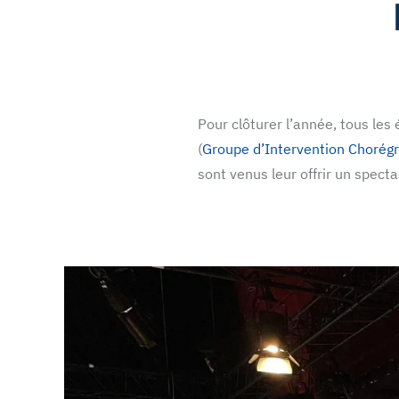
Pour clôturer l’année, tous les 
(
Groupe d’Intervention Chorég
sont venus leur offrir un spect