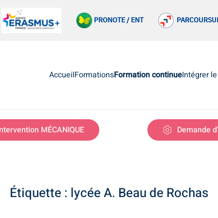
PRONOTE / ENT
PARCOURSU
Accueil
Formations
Formation continue
Intégrer l
ntervention MÉCANIQUE
Demande d'
Étiquette :
lycée A. Beau de Rochas