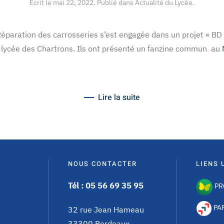
Écrit le
mai 22, 2022
. Publié dans
Actualité du Lycée
.
éparation des carrosseries s’est engagée dans un projet « BD 
 lycée des Chartrons. Ils ont présenté un fanzine commun au
Lire la suite
NOUS CONTACTER
LIENS 
Tél : 05 56 69 35 95
PR
PA
32 rue Jean Hameau
33300 Bordeaux