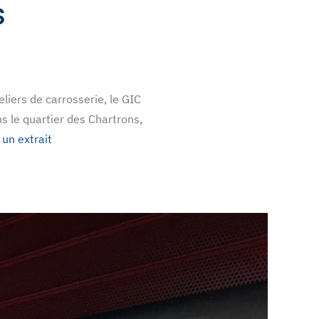
s
eliers de carrosserie, le GIC
 le quartier des Chartrons,
 un extrait