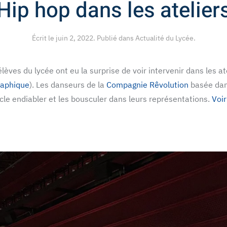
Hip hop dans les atelier
Écrit le
juin 2, 2022
. Publié dans
Actualité du Lycée
.
élèves du lycée ont eu la surprise de voir intervenir dans les at
raphique
). Les danseurs de la
Compagnie Rêvolution
basée dans
acle endiabler et les bousculer dans leurs représentations.
Voir