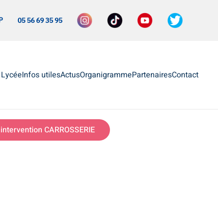
P
05 56 69 35 95
e Lycée
Infos utiles
Actus
Organigramme
Partenaires
Contact
intervention CARROSSERIE